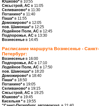
Юшково*
в 10:55
Сясьстрой, АС
в 11:05
Селиваново*
в 11:30
Потанино*
в 11:40
Паша*
в 11:55
Доможирово*
в 12:05
пов. Шамокша*
в 12:25
Лодейное Поле, АС
в 12:45
Подпорожье, АС
в 13:30
Вознесенье
в 14:45
Расписание маршрута
Вознесенье -
Санкт-
Петербург
:
Вознесенье
в 16:00
Подпорожье, АС
в 17:10
Лодейное Поле, АС
в 17:50
пов. Шамокша*
в 18:20
Доможирово*
в 18:40
Паша*
в 18:50
Потанино*
в 19:05
Селиваново*
в 19:15
Сясьстрой, АС
в 19:25
Юшково*
в 19:45
Кисельня *
в 19:55
"Санкт-Петербург, автовокзал,
в 21:40