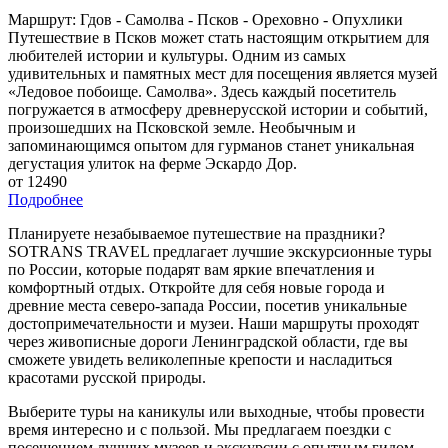
Маршрут: Гдов - Самолва - Псков - Ореховно - Опухлики
Путешествие в Псков может стать настоящим открытием для
любителей истории и культуры. Одним из самых
удивительных и памятных мест для посещения является музей
«Ледовое побоище. Самолва». Здесь каждый посетитель
погружается в атмосферу древнерусской истории и событий,
произошедших на Псковской земле. Необычным и
запоминающимся опытом для гурманов станет уникальная
дегустация улиток на ферме Эскардо Дор.
от 12490
Подробнее
Планируете незабываемое путешествие на праздники?
SOTRANS TRAVEL предлагает лучшие экскурсионные туры
по России, которые подарят вам яркие впечатления и
комфортный отдых. Откройте для себя новые города и
древние места северо-запада России, посетив уникальные
достопримечательности и музеи. Наши маршруты проходят
через живописные дороги Ленинградской области, где вы
сможете увидеть великолепные крепости и насладиться
красотами русской природы.
Выберите туры на каникулы или выходные, чтобы провести
время интересно и с пользой. Мы предлагаем поездки с
посещением лучших музеев и экскурсии с опытным гидом,