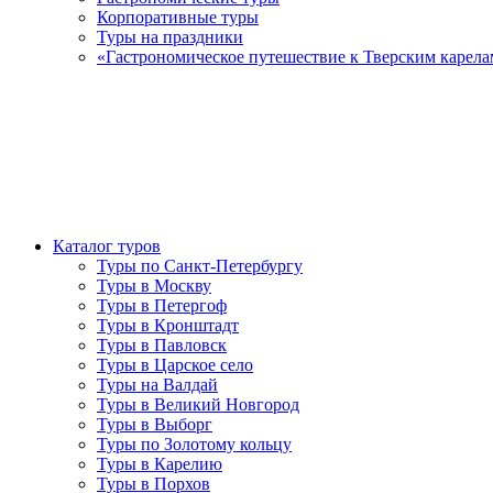
Корпоративные туры
Туры на праздники
«Гастрономическое путешествие к Тверским карела
Каталог туров
Туры по Санкт-Петербургу
Туры в Москву
Туры в Петергоф
Туры в Кронштадт
Туры в Павловск
Туры в Царское село
Туры на Валдай
Туры в Великий Новгород
Туры в Выборг
Туры по Золотому кольцу
Туры в Карелию
Туры в Порхов