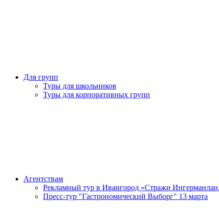
Для групп
Туры для школьников
Туры для корпоративных групп
Агентствам
Рекламный тур в Ивангород «Стражи Ингерманлан
Пресс-тур "Гастрономический Выборг" 13 марта