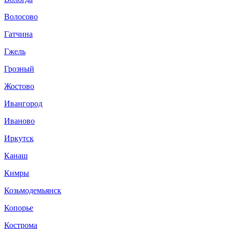
Волосово
Гатчина
Гжель
Грозный
Жостово
Ивангород
Иваново
Иркутск
Канаш
Кимры
Козьмодемьянск
Копорье
Кострома