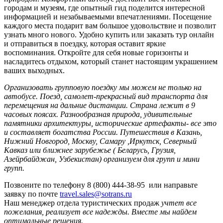
городам и музеям, где опытный гид поделится интересной
информацией и незабываемыми впечатлениями. Посещение
каждого места подарит вам большое удовольствие и позволит
узнать много нового. Удобно купить или заказать тур онлайн
и отправиться в поездку, которая оставит яркие
воспоминания. Откройте для себя новые горизонты и
насладитесь отдыхом, который станет настоящим украшением
ваших выходных.
Организовать групповую поездку мы можем не только на
автобусе. Поезд, самолет-прекрасный вид транспорта для
перемещения на дальние дистанции. Страна лежит в 9
часовых поясах. Разнообразная природа, удивительные
памятники архитектуры, исторические артефакты- все это
и составляет богатства России. Путешествия в Казань,
Нижний Новгород, Москву, Самару ,Иркутск, Северный
Кавказ или ближнее зарубежье ( Беларусь, Грузия,
Азейрбайджан, Узбекистан) организуем для групп и мини
групп.
Позвоните по телефону 8 (800) 444-38-95 или направьте
заявку по почте
travel.sales@sotrans.ru
Наш менеджер отдела туристических продаж
учтет все
пожелания, реализует все надежды. Вместе мы найдем
оптимальные решения.