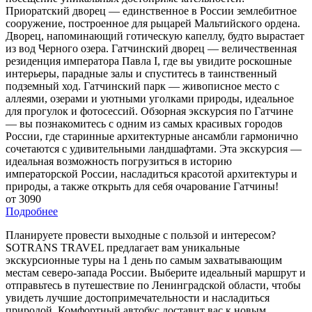
Приоратский дворец — единственное в России землебитное
сооружение, построенное для рыцарей Мальтийского ордена.
Дворец, напоминающий готическую капеллу, будто вырастает
из вод Черного озера. Гатчинский дворец — величественная
резиденция императора Павла I, где вы увидите роскошные
интерьеры, парадные залы и спуститесь в таинственный
подземный ход. Гатчинский парк — живописное место с
аллеями, озерами и уютными уголками природы, идеальное
для прогулок и фотосессий. Обзорная экскурсия по Гатчине
— вы познакомитесь с одним из самых красивых городов
России, где старинные архитектурные ансамбли гармонично
сочетаются с удивительными ландшафтами. Эта экскурсия —
идеальная возможность погрузиться в историю
императорской России, насладиться красотой архитектуры и
природы, а также открыть для себя очарование Гатчины!
от 3090
Подробнее
Планируете провести выходные с пользой и интересом?
SOTRANS TRAVEL предлагает вам уникальные
экскурсионные туры на 1 день по самым захватывающим
местам северо-запада России. Выберите идеальный маршрут и
отправьтесь в путешествие по Ленинградской области, чтобы
увидеть лучшие достопримечательности и насладиться
природой. Комфортный автобус доставит вас к новым