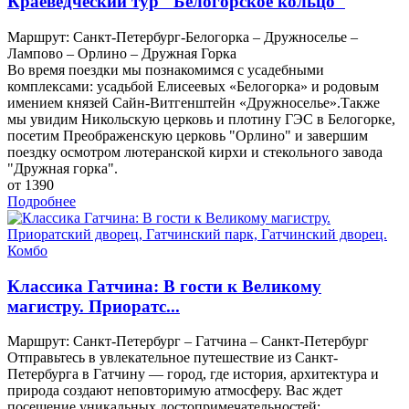
Краеведческий тур "Белогорское кольцо"
Маршрут: Санкт-Петербург-Белогорка – Дружноселье –
Лампово – Орлино – Дружная Горка
Во время поездки мы познакомимся с усадебными
комплексами: усадьбой Елисеевых «Белогорка» и родовым
имением князей Сайн-Витгенштейн «Дружноселье».Также
мы увидим Никольскую церковь и плотину ГЭС в Белогорке,
посетим Преображенскую церковь "Орлино" и завершим
поездку осмотром лютеранской кирхи и стекольного завода
"Дружная горка".
от 1390
Подробнее
Классика Гатчина: В гости к Великому
магистру. Приоратс...
Маршрут: Санкт-Петербург – Гатчина – Санкт-Петербург
Отправьтесь в увлекательное путешествие из Санкт-
Петербурга в Гатчину — город, где история, архитектура и
природа создают неповторимую атмосферу. Вас ждет
посещение уникальных достопримечательностей: