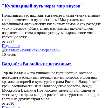
"Кулинарный путь через мир вкусов"
Приглашаем вас насладиться вместе с нами увлекательным
гастрономическим путешествием! Мы узнаем, как
выращивают африканских клариевых сомов и как разводят
уток и цесарок. Обязательно насладимся вкуснейшими
изделиями из сома и продегустируем сыровяленое мясо и
копченую утку.
от 3887
Подробнее
16 часов
Валдай: «Валдайские переливы»
Тур на Валдай – это уникальное путешествие, которое
позволяет насладиться великолепием природы и древних
храмов, историей и культурой сердца России. Валдайский
край, расположенный в Новгородской области, между
Москвой и Великим Новгородом, является популярным
местом для отдыха как для российских туристов, так и для
гостей из других стран мира.
от 2690
Подробнее