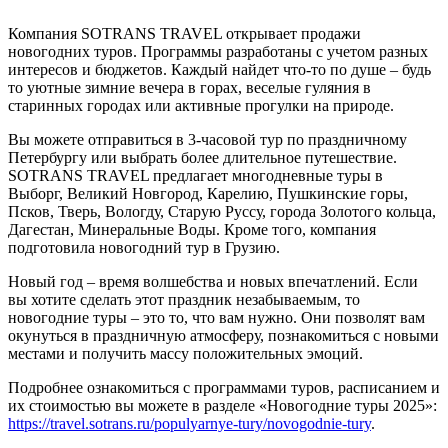
Компания SOTRANS TRAVEL открывает продажи
новогодних туров. Программы разработаны с учетом разных
интересов и бюджетов. Каждый найдет что-то по душе – будь
то уютные зимние вечера в горах, веселые гуляния в
старинных городах или активные прогулки на природе.
Вы можете отправиться в 3-часовой тур по праздничному
Петербургу или выбрать более длительное путешествие.
SOTRANS TRAVEL предлагает многодневные туры в
Выборг, Великий Новгород, Карелию, Пушкинские горы,
Псков, Тверь, Вологду, Старую Руссу, города Золотого кольца,
Дагестан, Минеральные Воды. Кроме того, компания
подготовила новогодний тур в Грузию.
Новый год – время волшебства и новых впечатлений. Если
вы хотите сделать этот праздник незабываемым, то
новогодние туры – это то, что вам нужно. Они позволят вам
окунуться в праздничную атмосферу, познакомиться с новыми
местами и получить массу положительных эмоций.
Подробнее ознакомиться с программами туров, расписанием и
их стоимостью вы можете в разделе «Новогодние туры 2025»:
https://travel.sotrans.ru/populyarnye-tury/novogodnie-tury
.