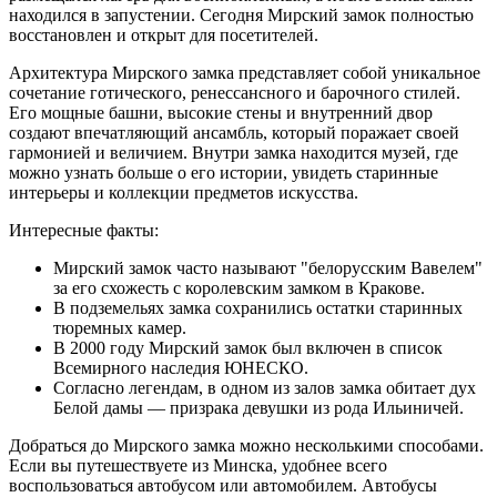
находился в запустении. Сегодня Мирский замок полностью
восстановлен и открыт для посетителей.
Архитектура Мирского замка представляет собой уникальное
сочетание готического, ренессансного и барочного стилей.
Его мощные башни, высокие стены и внутренний двор
создают впечатляющий ансамбль, который поражает своей
гармонией и величием. Внутри замка находится музей, где
можно узнать больше о его истории, увидеть старинные
интерьеры и коллекции предметов искусства.
Интересные факты:
Мирский замок часто называют "белорусским Вавелем"
за его схожесть с королевским замком в Кракове.
В подземельях замка сохранились остатки старинных
тюремных камер.
В 2000 году Мирский замок был включен в список
Всемирного наследия ЮНЕСКО.
Согласно легендам, в одном из залов замка обитает дух
Белой дамы — призрака девушки из рода Ильиничей.
Добраться до Мирского замка можно несколькими способами.
Если вы путешествуете из Минска, удобнее всего
воспользоваться автобусом или автомобилем. Автобусы