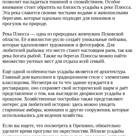
позволит насладиться тишиной и спокойствием. Особое
внимание стоит обратить на близость усадьбы к реке Плюсса.
Эта река славится своими чистыми водами и живописными
берегами, которые идеально подходят для пикников и
прогулок на природе.
Река Плюсса — одна из природных жемчужин Псковской
области. Её извилистое русло создаёт уникальные пейзажи,
которые вдохновляют художников и фотографов. Для
любителей рыбалки это место станет настоящим раем, так как
река богата рыбой. Также на берегах Плюссы можно найти
множество уютных мест для отдыха всей семьёй.
Ещё одной особенностью усадьбы является её архитектура.
Главный дом выполнен в традиционном стиле с элементами
классицизма. Несмотря на то что здание нуждается в
реставрации, оно сохраняет свой исторический шарм и даёт
представление о том, как выглядели дворянские усадьбы в
прошлом. Хозяйственные постройки также представляют
интерес для любителей истории: здесь можно увидеть
старинные амбары, конюшни и другие сооружения, которые
использовались для ведения хозяйства.
Если вы ищете, что посмотреть в Ореховно, обязательно
уделите время прогулке по окрестностям. Вблизи усадьбы