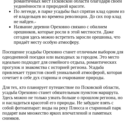
романтичных мест Псковской области благодаря своей
уединённости и природной красоте.
По легенде, в парке усадьбы был спрятан клад одним из
её владельцев во времена революции. До сих пор клад
не найден.-
Название деревни Ореховно связано с обилием
орешников, которые росли в этой местности. Даже
сегодня здесь можно встретить заросли орешника, что
придаёт месту особую атмосферу.
Посещение усадьбы Ореховно станет отличным выбором для
однодневной поездки или выходных за городом. Это место
идеально подходит для семейного отдыха, романтических
прогулок и знакомства с историей региона. Усадьба
привлекает туристов своей уникальной атмосферой, которая
сочетает в себе дух старины и очарование природы.
Для тех, кто планирует путешествие по Псковской области,
усадьба Ореховно станет обязательным пунктом маршрута.
Здесь можно не только узнать больше о прошлом региона, но
и насладиться красотой его природы. Не забудьте взять с
собой фотоаппарат: виды на реку Плюсса и старинный парк
подарят вам множество ярких впечатлений и памятных
снимков.