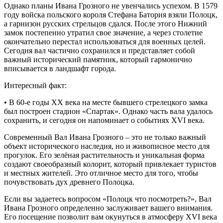
Однако планы Ивана Грозного не увенчались успехом. В 1579
году войска польского короля Стефана Батория взяли Полоцк,
а гарнизон русских стрельцов сдался. После этого Нижний
замок постепенно утратил свое значение, а через столетие
окончательно перестал использоваться для военных целей.
Сегодня вал частично сохранился и представляет собой
важный исторический памятник, который гармонично
вписывается в ландшафт города.
Интересный факт:
• В 60-е годы XX века на месте бывшего стрелецкого замка
был построен стадион «Спартак». Однако часть вала удалось
сохранить, и сегодня он напоминает о событиях XVI века.
Современный Вал Ивана Грозного – это не только важный
объект исторического наследия, но и живописное место для
прогулок. Его зелёная растительность и уникальная форма
создают своеобразный колорит, который привлекает туристов
и местных жителей. Это отличное место для того, чтобы
почувствовать дух древнего Полоцка.
Если вы задаетесь вопросом «Полоцк что посмотреть?», Вал
Ивана Грозного определенно заслуживает вашего внимания.
Его посещение позволит вам окунуться в атмосферу XVI века