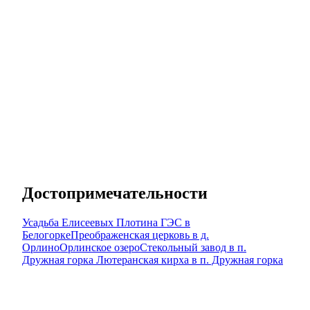
Достопримечательности
Усадьба Елисеевых
Плотина ГЭС в
Белогорке
Преображенская церковь в д.
Орлино
Орлинское озеро
Стекольный завод в п.
Дружная горка
Лютеранская кирха в п. Дружная горка