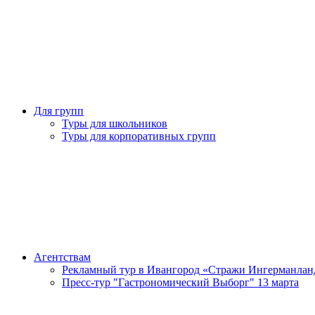
Для групп
Туры для школьников
Туры для корпоративных групп
Агентствам
Рекламный тур в Ивангород «Стражи Ингерманлан
Пресс-тур "Гастрономический Выборг" 13 марта