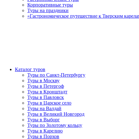
Корпоративные туры
Туры на праздники
«Гастрономическое путешествие к Тверским карела
Каталог туров
Туры по Санкт-Петербургу
Туры в Москву
Туры в Петергоф
Туры в Кронштадт
Туры в Павловск
Туры в Царское село
Туры на Валдай
Туры в Великий Новгород
Туры в Выборг
Туры по Золотому кольцу
Туры в Карелию
Туры в Порхов