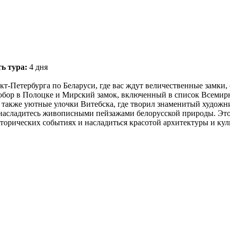
ь тура:
4 дня
кт-Петербурга по Беларуси, где вас ждут величественные замки, 
обор в Полоцке и Мирский замок, включенный в список Всеми
 также уютные улочки Витебска, где творил знаменитый художн
 насладитесь живописными пейзажами белорусской природы. Это
сторических событиях и насладиться красотой архитектуры и кул